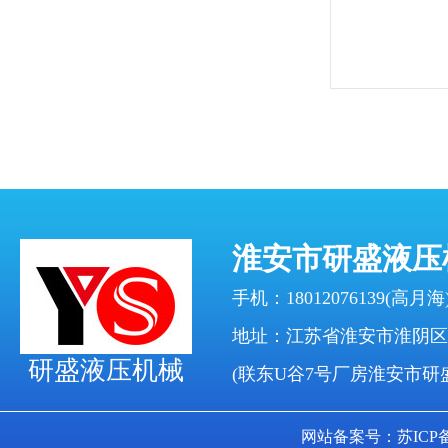
淮安市研盛液压
手机：18012076139(高月海)
地址：江苏省淮安市淮阴区
研盛液压机械
(联东U谷7号厂房淮安市研
网站备案号：苏ICP备17