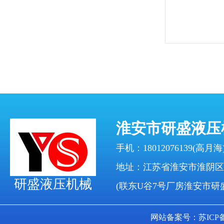
淮安市研盛液压
手机：18012076139(高月海)
地址：江苏省淮安市淮阴区
研盛液压机械
(联东U谷7号厂房淮安市研
网站备案号：苏ICP备17