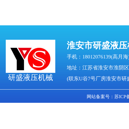
淮安市研盛液压
手机：18012076139(高月海)
地址：江苏省淮安市淮阴区
研盛液压机械
(联东U谷7号厂房淮安市研
网站备案号：苏ICP备17