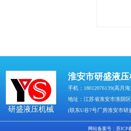
淮安市研盛液压
手机：18012076139(高月海)
地址：江苏省淮安市淮阴区
研盛液压机械
(联东U谷7号厂房淮安市研
网站备案号：苏ICP备17